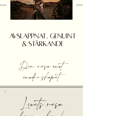
avslappnat, Genuint
& STÄRKANDE
Din resa mot
moderskapet
Livets resa